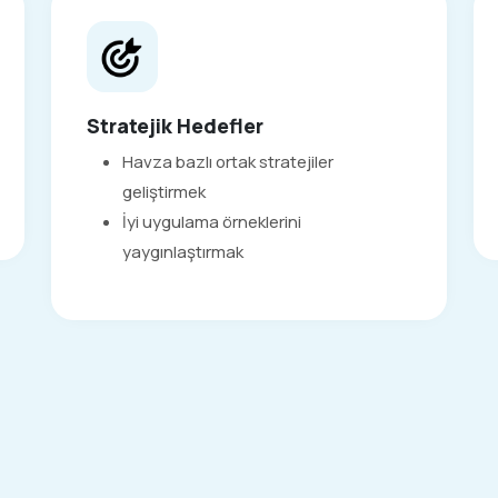
Stratejik Hedefler
Havza bazlı ortak stratejiler
geliştirmek
İyi uygulama örneklerini
yaygınlaştırmak