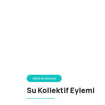
HAYAT İÇIN SUYU KORUMAK
SU KOLLEK
EYLEMI
"Preserve Water for Life"
Öncülüğü Diageo şirketi tarafından yap
karşılaşılan sorunlara doğa bazlı çözüm
sınırlarının ötesinde, çok paydaşlı bir 
GEDIZ SU HAVZASI
Su Kollektif Eylemi