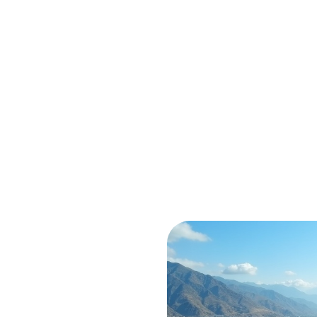
TIF
ılan bu program, su havzalarında
ler sunmayı amaçlar. Tesis
su yönetimi anlayışını benimsiyoruz.